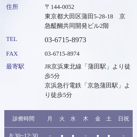
住所
〒144-0052
東京都大田区蒲田5-28-18 京
急醍醐共同開発ビル2階
TEL
03-6715-8973
FAX
03-6715-8974
最寄駅
JR京浜東北線「蒲田駅」より徒
歩5分
京浜急行電鉄「京急蒲田駅」よ
り徒歩5分
診療時間
月
火
水
木
金
土
日祝
8:30~12:30
－
●
●
－
●
●
－